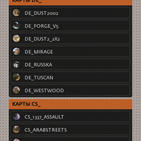
КАРТЫ DE_
DE_DUST2002
DE_FORGE_V5
DE_DUST2_2X2
DE_MIRAGE
DE_RUSSKA
DE_TUSCAN
DE_WESTWOOD
КАРТЫ CS_
CS_1337_ASSAULT
CS_ARABSTREETS