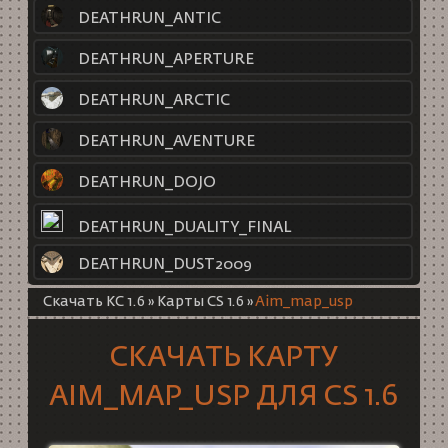
DEATHRUN_ANTIC
DEATHRUN_APERTURE
DEATHRUN_ARCTIC
DEATHRUN_AVENTURE
DEATHRUN_DOJO
DEATHRUN_DUALITY_FINAL
DEATHRUN_DUST2009
Скачать КС 1.6
»
Карты CS 1.6
»
Aim_map_usp
СКАЧАТЬ КАРТУ
AIM_MAP_USP ДЛЯ CS 1.6