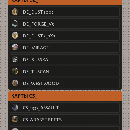
КАРТЫ DE_
DE_DUST2002
DE_FORGE_V5
DE_DUST2_2X2
DE_MIRAGE
DE_RUSSKA
DE_TUSCAN
DE_WESTWOOD
КАРТЫ CS_
CS_1337_ASSAULT
CS_ARABSTREETS