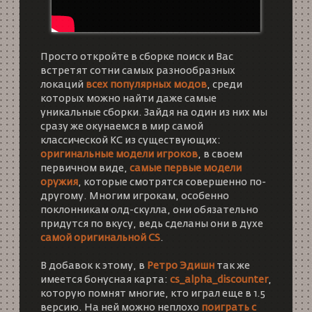
Просто откройте в сборке поиск и Вас
встретят сотни самых разнообразных
локаций
всех популярных модов
, среди
которых можно найти даже самые
уникальные сборки. Зайдя на один из них мы
сразу же окунаемся в мир самой
классической КС из существующих:
оригинальные модели игроков
, в своем
первичном виде,
самые первые модели
оружия
, которые смотрятся совершенно по-
другому. Многим игрокам, особенно
поклонникам олд-скулла, они обязательно
придутся по вкусу, ведь сделаны они в духе
самой оригинальной CS
.
В добавок к этому, в
Ретро Эдишн
так же
имеется бонусная карта:
cs_alpha_discounter
,
которую помнят многие, кто играл еще в 1.5
версию. На ней можно неплохо
поиграть с