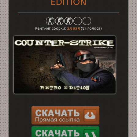
EDITION
Рейтинг сборки:
2.9
из 5
(
84
голоса)