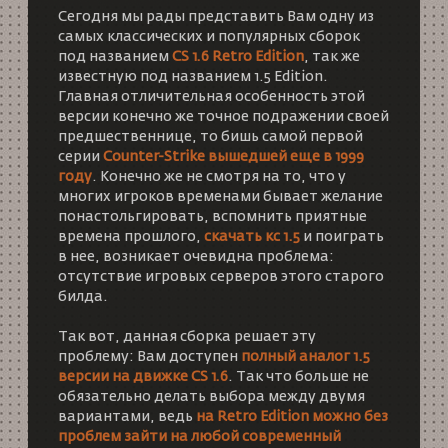
Сегодня мы рады представить Вам одну из
самых классических и популярных сборок
под названием
CS 1.6 Retro Edition
, так же
известную под названием 1.5 Edition.
Главная отличительная особенность этой
версии конечно же точное подражении своей
предшественнице, то бишь самой первой
серии
Counter-Strike вышедшей еще в 1999
году
. Конечно же не смотря на то, что у
многих игроков временами бывает желание
понастольгировать, вспомнить приятные
времена прошлого,
скачать кс 1.5
и поиграть
в нее, возникает очевидна проблема:
отсутствие игровых серверов этого старого
билда.
Так вот, данная сборка решает эту
проблему: Вам доступен
полный аналог 1.5
версии на движке CS 1.6
. Так что больше не
обязательно делать выбора между двумя
вариантами, ведь
на Retro Edition можно без
проблем зайти на любой современный