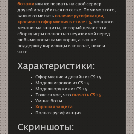
ботами
или же позвать на свой сервер
друзей и зарубиться по сетке. Помимо этого,
важно отметить
наличие русификации,
красивого оформления в стиле 1.5
, мощного
механизма защиты, который делает эту
сборку игры полностью неуязвимой перед
любыми попытками порчи, а так же
поддержку кириллицы в консоле, нике и
чате.
Характеристики:
Оформление и дизайн из CS 1.5
Модели игроков из CS 1.5
Модели оружия из CS 1.5
Тоже самое, что
скачать CS 1.5
Умные боты
Хорошая защита
Полная русификация
Скриншоты: