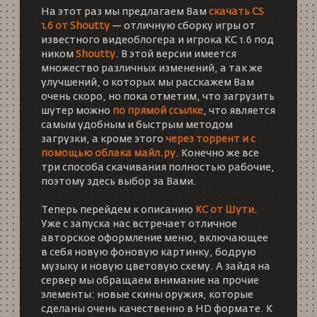
На этот раз мы предлагаем Вам
скачать CS
1.6 от Shoutty
— отличную сборку игры от
известного видеоблогера и игрока
КС 1.6
под
ником
Shoutty
. В этой версии имеется
множество различных изменений, а так же
улучшений, о которых мы расскажем Вам
очень скоро, но пока отметим, что загрузить
шутер можно
по прямой ссылке
, что является
самым удобным и быстрым методом
загрузки, а кроме этого
через торрент и с
помощью облака майл.ру
. Конечно же все
три способа скачивания полностью рабочие,
поэтому здесь выбор за Вами.
Теперь перейдем к описанию
КС от Шути
.
Уже с запуска нас встречает отличное
авторское оформление меню, включающее
в себя новую фоновую картинку, бодрую
музыку и новую цветовую схему. А зайдя на
сервер мы обращаем внимание на прочие
элементы: новые скины оружия, которые
сделаны очень качественно в HD формате. К