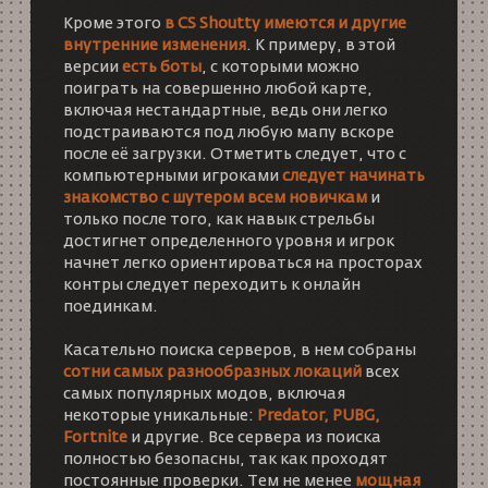
Кроме этого
в CS Shoutty имеются и другие
внутренние изменения
. К примеру, в этой
версии
есть боты
, с которыми можно
поиграть на совершенно любой карте,
включая нестандартные, ведь они легко
подстраиваются под любую мапу вскоре
после её загрузки. Отметить следует, что с
компьютерными игроками
следует начинать
знакомство с шутером всем новичкам
и
только после того, как навык стрельбы
достигнет определенного уровня и игрок
начнет легко ориентироваться на просторах
контры следует переходить к онлайн
поединкам.
Касательно поиска серверов, в нем собраны
сотни самых разнообразных локаций
всех
самых популярных модов, включая
некоторые уникальные:
Predator, PUBG,
Fortnite
и другие. Все сервера из поиска
полностью безопасны, так как проходят
постоянные проверки. Тем не менее
мощная