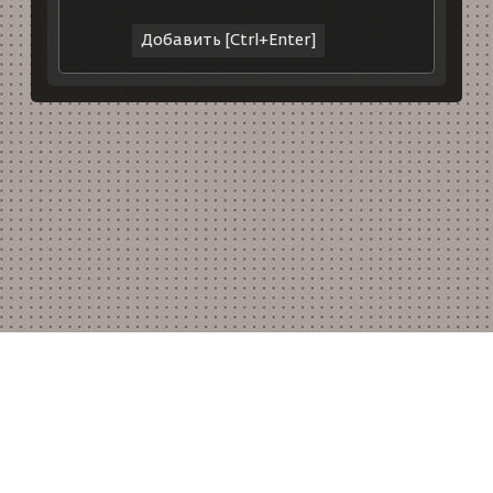
Скачать CS
|
Сборки КС
|
Инвентарь знаний
|
Карты
|
Рулетка КС 1.6
|
Играть в КС 1.6
|
CS 1.6
install
|
Карта сайта