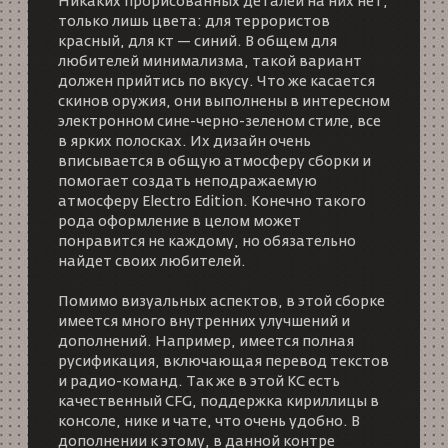
Никаких прорисованных деталей на них нет,
только лишь цвета: для террористов
красный, для кт — синий. В общем для
любителей минимализма, такой вариант
должен прийтись по вкусу. Что же касается
скинов оружия, они выполнены в интересном
электронном сине-черно-зеленом стиле, все
в ярких полосках. Их дизайн очень
вписывается в общую атмосферу сборки и
помогает создать неподражаемую
атмосферу Electro Edition. Конечно такого
рода оформление в целом может
понравится не каждому, но обязательно
найдет своих любителей.
Помимо визуальных аспектов, в этой сборке
имеется много внутренних улучшений и
дополнений. Например, имеется полная
русификация, включающая перевод текстов
и радио-команд. Так же в этой КС есть
качественный CFG, поддержка кириллицы в
консоле, нике и чате, что очень удобно. В
дополнении к этому, в данной контре