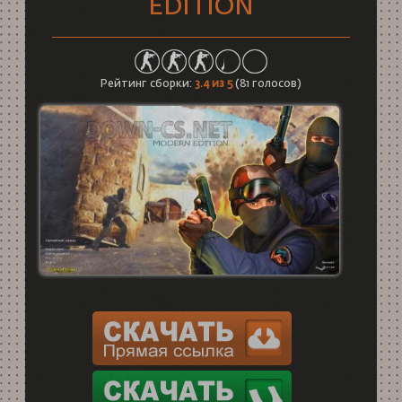
EDITION
Рейтинг сборки:
3.4
из 5
(
81
голосов)