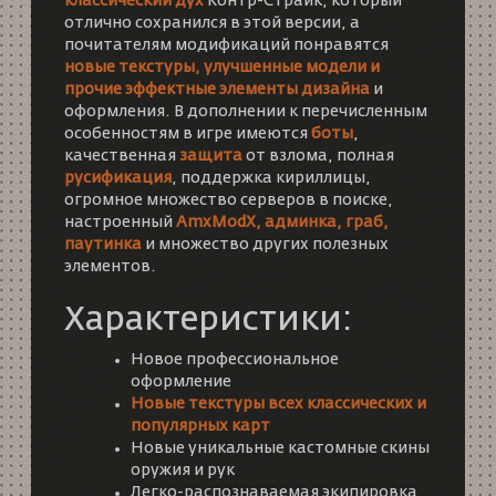
классический дух
Контр-Страйк, который
отлично сохранился в этой версии, а
почитателям модификаций понравятся
новые текстуры, улучшенные модели и
прочие эффектные элементы дизайна
и
оформления. В дополнении к перечисленным
особенностям в игре имеются
боты
,
качественная
защита
от взлома, полная
русификация
, поддержка кириллицы,
огромное множество серверов в поиске,
настроенный
AmxModX, админка, граб,
паутинка
и множество других полезных
элементов.
Характеристики:
Новое профессиональное
оформление
Новые текстуры всех классических и
популярных карт
Новые уникальные кастомные скины
оружия и рук
Легко-распознаваемая экипировка