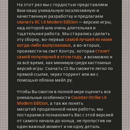
На этот раз мы с гордостью представляем
Вам нашу уникальную эксклюзивную и
качественную разработку и предлагаем
скачать КС 1.6 Modern Edition
— версию игры,
над которой шла очень длительная и
тщательная работа. Мы старались сделать
эту сборку, во-первых
самой лучшей из нами
когда-либо выпускаемых
, а во-вторых,
произвести на свет Контру, которая
станет
самой популярной в этом году
, а возможно и
за всё время, как минимум среди кастомных
версий игры.
Скачать CS
Вы сможете легко по
прямой ссылке, через торрент или же с
помощью облака майл.ру.
Чтобы Вы смогли в полной мере оценить все
уникальные особенности
Counter-Strike 1.6
Modern Edition
, а так же понять
масштаб проделанной нами работы, мы
постараемся познакомить Вас с этой версией
от самого начала до конца, не пропустив ни
один важный момент и ни одну деталь.