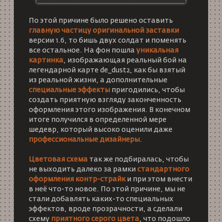
По этой причине было решено оставить
главную частицу оригинальной заставки
версии 1.6, то бишь двух солдат и поменять
все остальное. На фон пошла
уникальная
картинка
, изображающая реальный бой на
легендарной карте de_dust2, как бы взятый
из реальной жизни, а дополнительные
специальные эффекты
пригодились, чтобы
создать приятную взгляду законченность
оформления этого изображения. В конечном
итоге получился в определенной мере
шедевр, который высоко оценили даже
профессиональные дизайнеры
.
Цветовая схема
так же подбиралась, чтобы
не выходить далеко за рамки
стандартного
оформления контр-страйк
и при этом внести
в неё что-то новое. По этой причине, мы не
стали добавлять каких-то специальных
эффектов, вроде прозрачности, а сделали
схему
приятного серого цвета
, что подошло