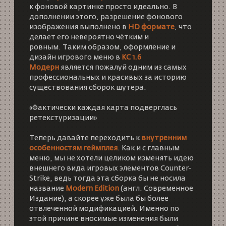
к фоновой картинке просто идеально. В
дополнении этого, разрешение фонового
изображения выполнено в
HD формате
, что
делает его невероятно чётким и
ровным. Таким образом, оформление и
дизайн игрового меню в
КС 1.6
Модерн
является пожалуй одним из самых
профессиональных и красивых за историю
существования сборок шутера.
«Фактически каждая карта подверглась
ретекстуризации»
Теперь давайте переходить к
внутренним
особенностям геймплея
. Как и с главным
меню, мы не хотели целиком изменять идею
внешнего вида игровых элементов Counter-
Strike, ведь тогда эта сборка бы не носила
название
Modern Edition
(англ. Современное
Издание), а скорее уже была бы более
отвлеченной модификацией. Именно по
этой причине вносимые изменения были