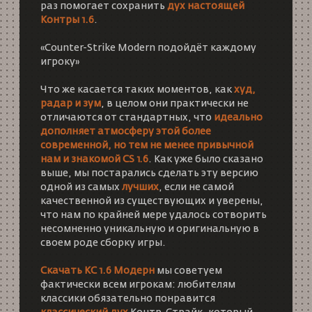
раз помогает сохранить
дух настоящей
Контры 1.6
.
«Counter-Strike Modern подойдёт каждому
игроку»
Что же касается таких моментов, как
худ,
радар и зум
, в целом они практически не
отличаются от стандартных, что
идеально
дополняет атмосферу этой более
современной, но тем не менее привычной
нам и знакомой CS 1.6
. Как уже было сказано
выше, мы постарались сделать эту версию
одной из самых
лучших
, если не самой
качественной из существующих и уверены,
что нам по крайней мере удалось сотворить
несомненно уникальную и оригинальную в
своем роде сборку игры.
Скачать КС 1.6 Модерн
мы советуем
фактически всем игрокам: любителям
классики обязательно понравится