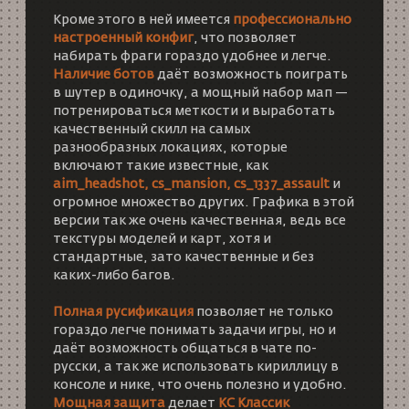
Кроме этого в ней имеется
профессионально
настроенный конфиг
, что позволяет
набирать фраги гораздо удобнее и легче.
Наличие ботов
даёт возможность поиграть
в шутер в одиночку, а мощный набор мап —
потренироваться меткости и выработать
качественный скилл на самых
разнообразных локациях, которые
включают такие известные, как
aim_headshot, cs_mansion, cs_1337_assault
и
огромное множество других. Графика в этой
версии так же очень качественная, ведь все
текстуры моделей и карт, хотя и
стандартные, зато качественные и без
каких-либо багов.
Полная русификация
позволяет не только
гораздо легче понимать задачи игры, но и
даёт возможность общаться в чате по-
русски, а так же использовать кириллицу в
консоле и нике, что очень полезно и удобно.
Мощная защита
делает
КС Классик