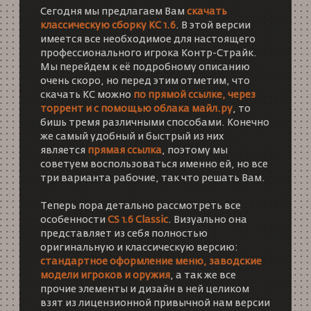
Сегодня мы предлагаем Вам
скачать
классическую сборку КС 1.6
. В этой версии
имеется все необходимое для настоящего
профессионального игрока Контр-Страйк.
Мы перейдем к её подробному описанию
очень скоро, но перед этим отметим, что
скачать КС
можно
по прямой ссылке, через
торрент и с помощью облака майл.ру
, то
бишь тремя различными способами. Конечно
же самый удобный и быстрый из них
является
прямая ссылка
, поэтому мы
советуем воспользоваться именно ей, но все
три варианта рабочие, так что решать Вам.
Теперь пора детально рассмотреть все
особенности
CS 1.6 Classic
. Визуально она
представляет из себя полностью
оригинальную и классическую версию:
стандартное оформление меню, заводские
модели игроков и оружия
, а так же все
прочие элементы и дизайн в ней целиком
взят из лицензионной привычной нам версии