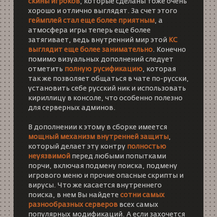
скины игроков
, которые сделаны тоже очень
хорошо и отлично выглядят. За счет этого
геймплей стал еще более приятным
, а
атмосфера игры теперь еще более
затягивает, ведь внутренний мир этой
КС
выглядит еще более занимательно
. Конечно
помимо визуальных дополнений следует
отметить
полную русификацию
, которая
так же позволяет общаться в чате по-русски,
установить себе русский ник и использовать
кириллицу в консоле, что особенно полезно
для серверных админов.
В дополнении к этому в сборке имеется
мощный механизм внутренней защиты
,
который делает эту контру
полностью
неуязвимой
перед любыми попытками
порчи, включая подмену поиска, подмену
игрового меню и прочие опасные скрипты и
вирусы. Что же касается внутреннего
поиска, в нем Вы найдете
сотни самых
разнообразных серверов
всех самых
популярных модификаций. А если захочется