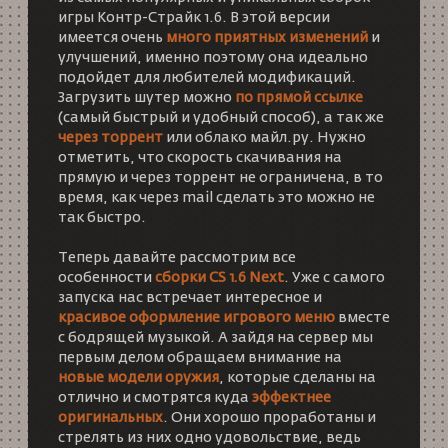
игры
Контр-Страйк 1.6
. В этой версии
имеется очень
много приятных изменений
и
улучшений, именно поэтому она идеально
подойдет для любителей модификаций.
Загрузить шутер можно
по прямой ссылке
(самый быстрый и удобный способ), а так же
через торрент
или облако майл.ру. Нужно
отметить, что скорость скачивания на
прямую и через торрент не ограничена, в то
время, как через mail сделать это можно не
так быстро.
Теперь давайте рассмотрим все
особенности
сборки CS 1.6 Next
. Уже с самого
запуска нас встречает интересное и
красивое оформление игрового меню
вместе
с бодрящей музыкой. А зайдя на сервер мы
первым делом обращаем внимание на
новые модели оружия
, которые сделаны на
отлично и смотрятся куда
эффектнее
оригинальных
. Они хорошо проработаны и
стрелять из них одно удовольствие, ведь