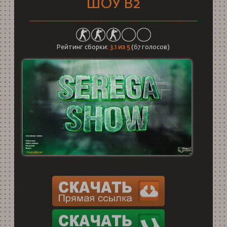
ШОУ В2
Рейтинг сборки:
3.1
из 5
(
67
голосов)