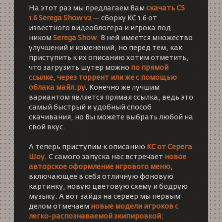
На этот раз мы предлагаем Вам
скачать CS
1.6 Serega Show v2
— сборку КС 1.6 от
известного видеоблогера и игрока под
ником
Serega Show
. В ней имеется множество
улучшений и изменений, но перед тем, как
приступить к их описанию хотим отметить,
что загрузить шутер можно
по прямой
ссылке, через торрент или же с помощью
облака майл.ру
. Конечно же лучшим
вариантом является прямая ссылка, ведь это
самый быстрый и удобный способ
скачивания, но Вы можете выбрать любой на
свой вкус.
А теперь приступим к описанию
КС от Серега
Шоу
. С самого запуска нас встречает
новое
авторское оформление игрового меню
,
включающее в себя отличную фоновую
картинку, новую цветовую схему и бодрую
музыку. А вот зайдя на сервер мы первым
делом отмечаем
новые модели игроков с
легко-распознаваемой экипировкой
: