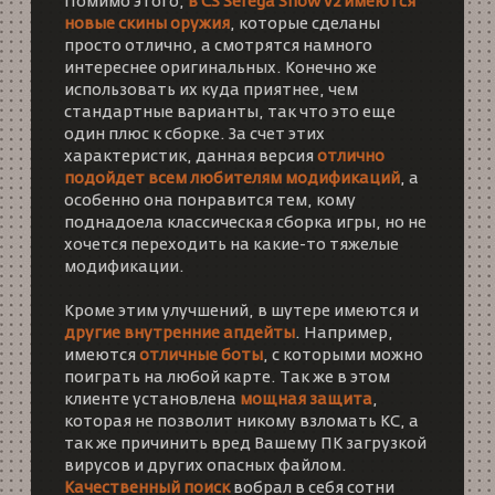
Помимо этого,
в CS Serega Show v2 имеются
новые скины оружия
, которые сделаны
просто отлично, а смотрятся намного
интереснее оригинальных. Конечно же
использовать их куда приятнее, чем
стандартные варианты, так что это еще
один плюс к сборке. За счет этих
характеристик, данная версия
отлично
подойдет всем любителям модификаций
, а
особенно она понравится тем, кому
поднадоела классическая сборка игры, но не
хочется переходить на какие-то тяжелые
модификации.
Кроме этим улучшений, в шутере имеются и
другие внутренние апдейты
. Например,
имеются
отличные боты
, с которыми можно
поиграть на любой карте. Так же в этом
клиенте установлена
мощная защита
,
которая не позволит никому взломать КС, а
так же причинить вред Вашему ПК загрузкой
вирусов и других опасных файлом.
Качественный поиск
вобрал в себя сотни