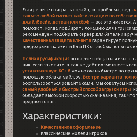
Если решите поиграть онлайн, не проблема, ведь
к
так что любой сможет найти локацию по собственн
джайлбрейк, детран или сёрф
— всё это имеется. 
поможет, когда подбирать локацию для игры само
рекомендуем подбирать сервер для баталии вручн
Качественная защита клиента
гарантирует полную
предохраняя клиент и Ваш ПК от любых попыток в
Полная русификация
позволяет общаться в чате на
ник, если захотите, а так же даёт возможность ис
установленную КС 1.6
можно очень быстро по прямой
помощью облака майл.ру.
Все три варианта полн
воспользоваться решайте сами. Мы советуем испол
самый удобный и быстрый способ загрузки игры
, 
обладает высокой скоростью скачивания, так что 
предпочтения.
Характеристики:
Качественное оформление
Классические модели игроков