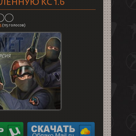
ЛЕННУЮ КС 1.6
5
(
115
голосов)