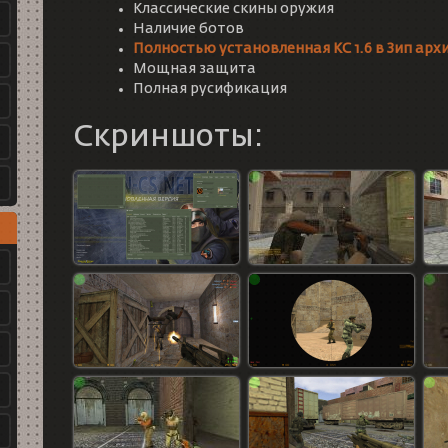
Классические скины оружия
Наличие ботов
Полностью установленная КС 1.6 в Зип арх
Мощная защита
Полная русификация
Скриншоты: