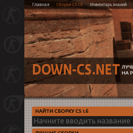
Главная
Сборки CS 1.6
Инвентарь знаний
DOWN-CS.NET
ЛУЧ
НА 
НАЙТИ СБОРКУ CS 1.6