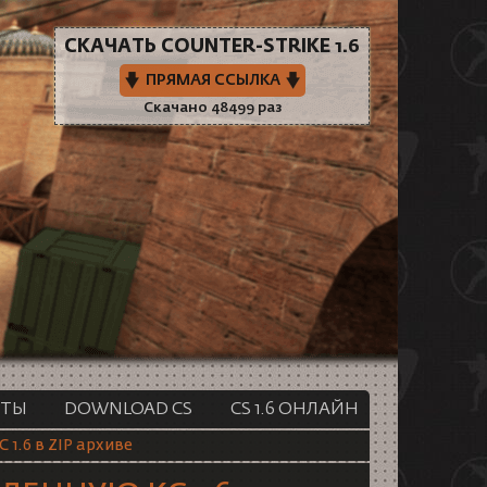
СКАЧАТЬ COUNTER-STRIKE 1.6
ПРЯМАЯ ССЫЛКА
Скачано 48499 раз
РТЫ
DOWNLOAD CS
CS 1.6 ОНЛАЙН
С 1.6 в ZIP архиве