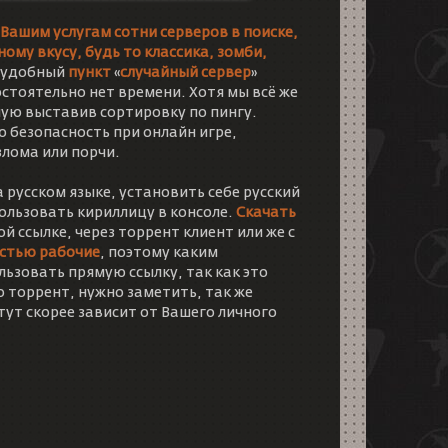
 Вашим услугам сотни серверов в поиске,
ому вкусу, будь то классика, зомби,
А удобный
пункт
«
случайный сервер
»
стоятельно нет времени. Хотя мы всё же
ую выставив сортировку по пингу.
 безопасность при онлайн игре,
злома или порчи.
 русском языке, установить себе русский
пользовать кириллицу в консоле.
Скачать
 ссылке, через торрент клиент или же с
остью рабочие
, поэтому каким
ьзовать прямую ссылку, так как это
но торрент, нужно заметить, так же
тут скорее зависит от Вашего личного