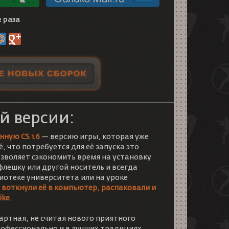
2 раза
й версии:
нную CS 1.6
— версию игры, которая уже
сё, что потребуется для её запуска это
озволяет сэкономить время на установку
флешку или другой носитель и всегда
иотеке университета или на уроке
 воткнули её в компьютер, распаковали и
ike
.
ртная, не считая нового приятного