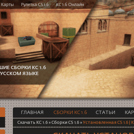
Карты
Рулетка CS 1.6
КС 1.6 Онлайн
ШИЕ СБОРКИ КС 1.6
РУССКОМ ЯЗЫКЕ
ГЛАВНАЯ
СБОРКИ КС 1.6
СТАТЬИ
КА
Скачать КС 1.6
»
Сборки CS 1.6
»
Установленная CS 1.6 | К