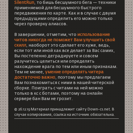
SilentRun
, то бишь бесшумного бега — техники
применяемой для бесшумного быстрого
передвижения по карте. Как и в случае с двумя
предыдущими определить его можно только
через проверку алиасов.
В завершении, отметим, что
использование
читов никогда не поможет Вам улучшить свой
скилл
, наоборот это сделает его хуже, ведь,
если тот или иной хак все делает за Вас самих,
Вы постепенно деградируете и совсем
разучитесь целиться или определять
нахождение врага по тем или иным признакам.
Тем не менее,
умение определять читера
достаточно важно
, поэтому мы предлагаем
Вам познакомиться с ними в нашей читерской
сборке. Поиграть с читами на ней можно
только в
кс с ботами
, поэтому на онлайн
сервере бан Вам не грозит.
© 26.12.19 Материал принадлежит сайту Down-cs.net. В
случае копирования, ссылка на источник обязательна.