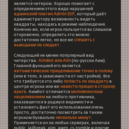
является читером. Хорошо помогает с
определением этого вида нарушений
админский плагин Admin ESP
, который даёт
администратору возможность видеть
квадраты, находясь в режиме наблюдения.
Конечно же, если игрок пользуется вх слишком
откровенно, определить это можно
достаточно легко, но все же
спешить с
выводами не следует
.
Следующий не менее популярный вид
читерства:
AimBot или Aim
(по-русски Аим).
Главной функцией его является
автоматическое прицеливание точно в голову
(или в тело, в зависимости от настройки). Все
что требуется это либо
попасть по квадрату
в
центре игрока или же
навести прицел в сторону
врага
. Аимбот отличается
молниеносным
нацеливанием
на любого противника,
оказавшегося в радиусе видимости и
установить факт его использования очень
просто, достаточно посмотреть за таким
игроком буквально
несколько минут
.
Применяется он на любых серверах, включая
public, jailbreak, aim, awm,
cs zombie
и другие