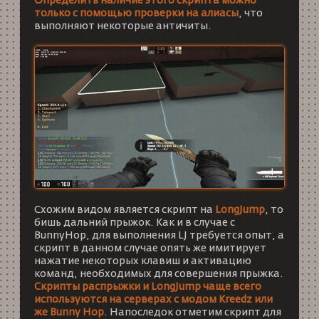
Определить наличие этого скрипта можно
только с помощью проверки на алиасы
, что
выполняют некоторые античиты.
Схожим видом является скрипт на
LongJump
, то
бишь дальний прыжок. Как и в случае с
BunnyHop, для выполнения LJ требуется опыт, а
скрипт в данном случае опять же имитирует
нажатие некоторых клавиш и активацию
команд, необходимых для совершения прыжка.
Скрипты распрыжки и LongJump чаще всего
используются на серверах с модом Kreedz или
же Bunny Hop
. Напоследок отметим скрипт для