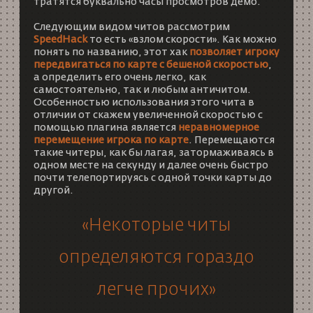
тратятся буквально часы просмотров демо.
Следующим видом читов рассмотрим
SpeedHack
то есть «взлом скорости». Как можно
понять по названию, этот хак
позволяет игроку
передвигаться по карте с бешеной скоростью
,
а определить его очень легко, как
самостоятельно, так и любым античитом.
Особенностью использования этого чита в
отличии от скажем увеличенной скоростью с
помощью плагина является
неравномерное
перемещение игрока по карте
. Перемещаются
такие читеры, как бы лагая, затормаживаясь в
одном месте на секунду и далее очень быстро
почти телепортируясь с одной точки карты до
другой.
«Некоторые читы
определяются гораздо
легче прочих»