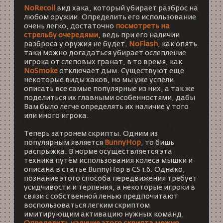
NoRecoil
вид хака, который убирает разброс на
любом оружии. Определить его использование
очень легко, достаточно
посмотреть на
стрельбу очередями
, ведь при его наличии
разброса у оружия не будет.
NoFlash
, как опять
таки можно догадаться убирает ослепление
игрока от слеповых гранат, в то время, как
NoSmoke
отключает дым. Существуют еще
некоторые виды хаков, но мы уже успели
описать все самые популярные из них, а так же
поделиться их главными особенностями, дабы
Вам было легче определять их наличие у того
или иного игрока.
Теперь затронем скрипты. Одним из
популярным является
BunnyHop
, то бишь
распрыжка. В норме осуществляется эта
техника путём использования колеса мышки и
описана в статье
BunnyHop в CS 1.6
. Однако,
познание этого способа передвижения требует
усидчивости и терпения, а некоторые игроки в
связи с собственной ленью предпочитают
воспользоваться легким скриптом
имитирующим активацию нужных команд.