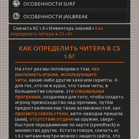
ОСОБЕННОСТИ SURF
ОСОБЕННОСТИ JAILBREAK
Скачать КС 1.6
»
Инвентарь знаний
»
Как
определить читера в CS 1.6?
КАК ОПРЕДЕЛИТЬ ЧИТЕРА В CS
1.6?
На этот раз мы поговорим о том,
как
распознать игрока, использующего
читы
, какие-либо другие хаки или скрипты. А
для тех, кто не в курсе, что такое читы, в
большинстве случаев, это
специальная
программа
, созданная для того, чтобы создать
игроку превосходство над прочими, путём
предоставления ему таких возможностей, как
просмотр сквозь стены
, авто-наводка прицела
(аим),
отсутствие отдачи
на оружии, сверх-
быстрое передвижение по карте (speedhack) и
множество других. Кстати говоря,
скачать кс
1.6 с читами
внутри можно с нашего сайта, это