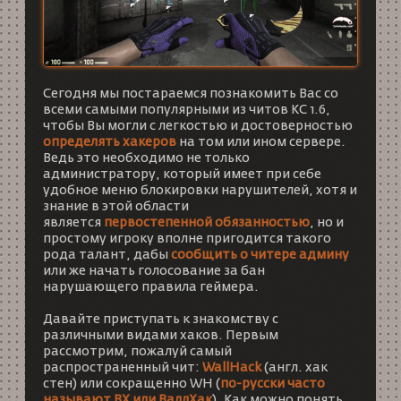
Сегодня мы постараемся познакомить Вас со
всеми самыми популярными из читов
КС 1.6
,
чтобы Вы могли с легкостью и достоверностью
определять хакеров
на том или ином сервере.
Ведь это необходимо не только
администратору, который имеет при себе
удобное меню блокировки нарушителей, хотя и
знание в этой области
является
первостепенной обязанностью
, но и
простому игроку вполне пригодится такого
рода талант, дабы
сообщить о читере админу
или же начать голосование за бан
нарушающего правила геймера.
Давайте приступать к знакомству с
различными видами хаков. Первым
рассмотрим, пожалуй самый
распространенный чит:
WallHack
(англ. хак
стен) или сокращенно WH (
по-русски часто
называют ВХ или ВаллХак
). Как можно понять