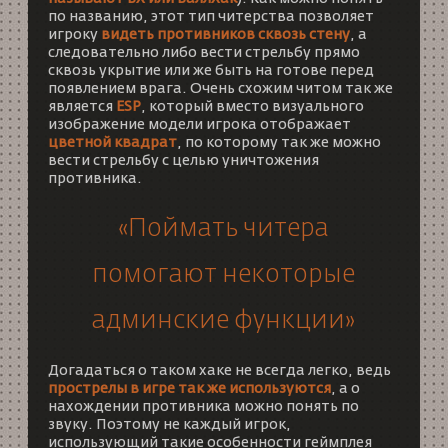
по названию, этот тип читерства позволяет
игроку
видеть противников сквозь стену
, а
следовательно либо вести стрельбу прямо
сквозь укрытие или же быть на готове перед
появлением врага. Очень схожим читом так же
является
ESP
, который вместо визуального
изображение модели игрока отображает
цветной квадрат
, по которому так же можно
вести стрельбу с целью уничтожения
противника.
«Поймать читера
помогают некоторые
админские функции»
Догадаться о таком хаке не всегда легко, ведь
прострелы в игре так же используются
, а о
нахождении противника можно понять по
звуку. Поэтому не каждый игрок,
использующий такие особенности геймплея